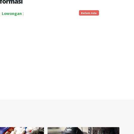
formasi
Belum Ada
Lowongan :