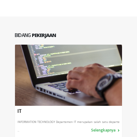
BIDANG
PEKERJAAN
IT
PRO
INFORMATION TECHNOLOGY Departemen IT merupakan salah satu departe
Depart
Selengkapnya
...