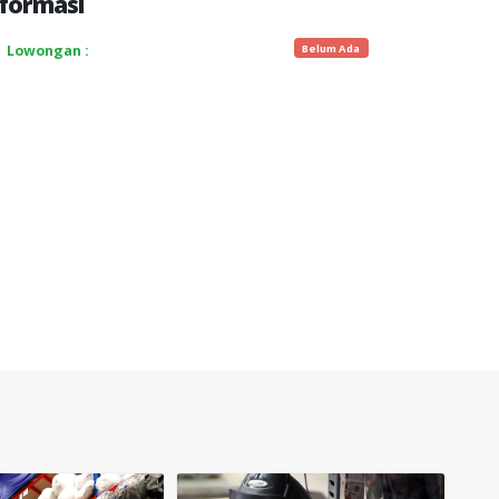
formasi
Belum Ada
Lowongan :