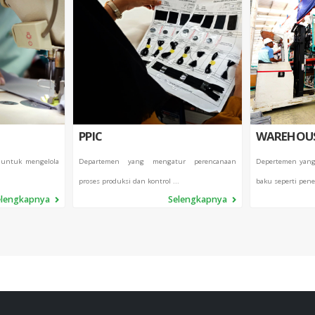
PPIC
WAREHOU
 untuk mengelola
Departemen yang mengatur perencanaan
Depertemen yang
proses produksi dan kontrol ...
baku seperti pene
elengkapnya
Selengkapnya