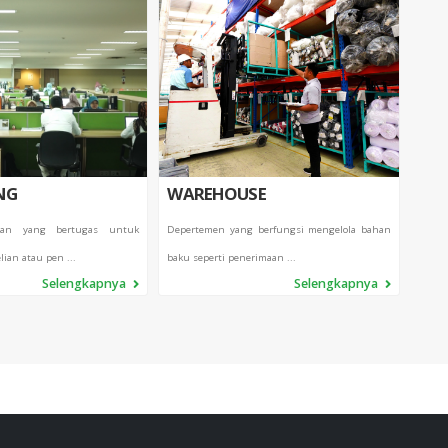
NG
WAREHOUSE
QC
ian yang bertugas untuk
Depertemen yang berfungsi mengelola bahan
Dep
ian atau pen ...
baku seperti penerimaan ...
mengko
Selengkapnya
Selengkapnya