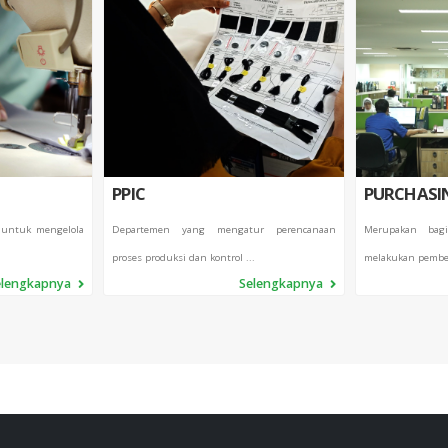
PPIC
PURCHASI
 untuk mengelola
Departemen yang mengatur perencanaan
Merupakan bag
proses produksi dan kontrol ...
melakukan pembel
elengkapnya
Selengkapnya