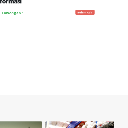
formasi
Belum Ada
Lowongan :