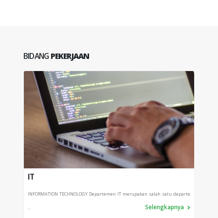
BIDANG
PEKERJAAN
IT
PRO
INFORMATION TECHNOLOGY Departemen IT merupakan salah satu departe
Depart
Selengkapnya
...