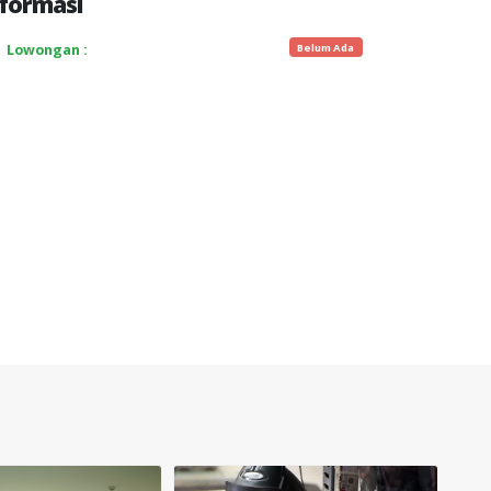
formasi
Belum Ada
Lowongan :