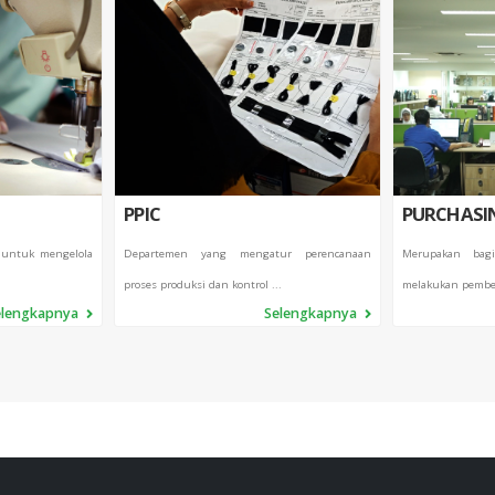
PPIC
PURCHASI
 untuk mengelola
Departemen yang mengatur perencanaan
Merupakan bag
proses produksi dan kontrol ...
melakukan pembel
elengkapnya
Selengkapnya